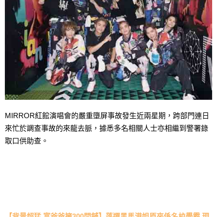
MIRROR紅館演唱會的嚴重墮屏事故發生近兩星期，跨部門連日
來忙於調查事故的來龍去脈，據悉多名相關人士亦相繼到警署錄
取口供助查。
【背景超猛 富爸爸擁300間舖】落選黑馬港姐原來係名校學霸 現