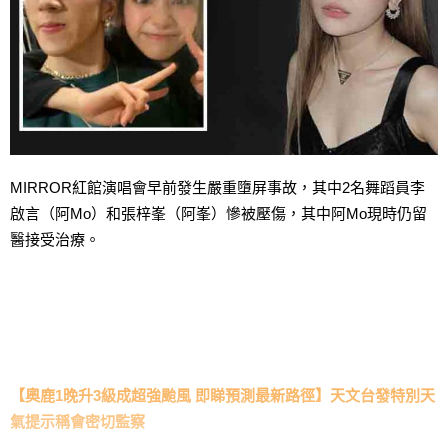
MIRROR紅館演唱會早前發生嚴重墮屏事故，其中2名舞蹈員李
啟言（阿Mo）和張梓峯（阿峯）慘被壓傷，其中阿
Mo
現時仍留
醫接受治療。
【奧鹿1晚升3級成超強颱風 即睇預測最新路徑】天文台發特別天
氣提示稱會密切監察