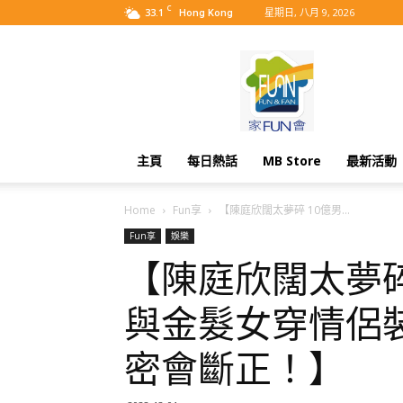
C
33.1
星期日, 八月 9, 2026
Hong Kong
MyBB
主頁
每日熱話
MB Store
最新活動
Home
Fun享
【陳庭欣闊太夢碎 10億男...
Fun享
娛樂
【陳庭欣闊太夢碎
與金髮女穿情侶
密會斷正！】