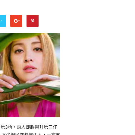
er
懷上第3胎，兩人即將榮升第三任
。不少網民都恭賀兩人，一家五