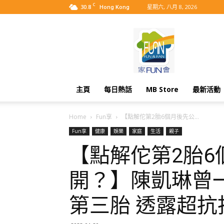
C
30.8
星期六, 八月 8, 2026
Hong Kong
MyBB
主頁
每日熱話
MB Store
最新活動
Home
Fun享
【點解佗第2胎6個月後先公...
Fun享
健康
娛樂
家庭
生活
親子
【點解佗第2胎6
開？】陳凱琳曾
第三胎 透露超抗