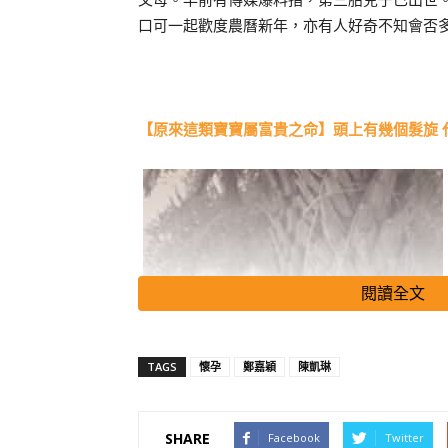
口可一起歡度農曆新年，亦有人好奇不知會否
【原來這類寶寶屬富貴之命】頭上有幾個髮旋 
閱讀全文
TAGS
懷孕
鄭嘉穎
陳凱琳
SHARE
Facebook
Twitter