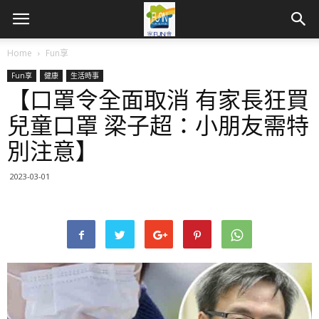
Home
Fun享
Fun享
健康
生活時事
【口罩令全面取消 有家長狂買
兒童口罩 梁子超：小朋友需特
別注意】
2023-03-01