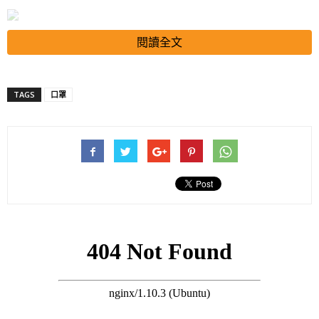
閱讀全文
致不少出售的口罩大跌價，其中在深水埗有店舖更以20元50個成
TAGS
口罩
人口罩、18元50個小童口罩促銷，有個別口罩售價，更低至9元
50個口罩，質素較佳的KF94獨立包裝成人口罩，售價亦只是20元
20個。其他防疫物品如快測棒亦低至1元10支，對於有需要的人
士可謂相當吸引。
搜尋 Travel