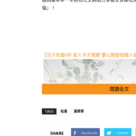
強」！
【兒子失蹤6年 家人今才報案 警公開發相尋人
閱讀全文
TAGS
祛濕
葉翠翠
SHARE
Facebook
Twitter