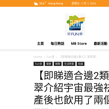
C
33.6
星期五, 八月 7, 2026
Hong Kong
MyBB
主頁
每日熱話
MB Store
最新活動
Home
Fun享
【即睇適合邊2類人】葉翠翠...
Fun享
健康
娛樂
生活時事
知識
【即睇適合邊2
翠介紹宇宙最強
產後也飲用了兩