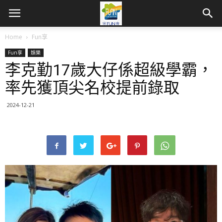
Home
Fun享
Fun享
娛樂
李克勤17歲大仔係超級學霸，
率先獲頂尖名校提前錄取
2024-12-21