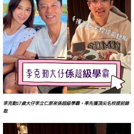
李克勤17歲大仔李立仁原來係超級學霸，率先獲頂尖名校提前錄
取