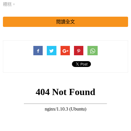
糟糕。
搜尋 Travel
閱讀全文
3.不要把伴侶關在門外
這種拒於門外的行為，屬於冷暴力，它對感情的傷害往往比激烈
的爭吵更大。