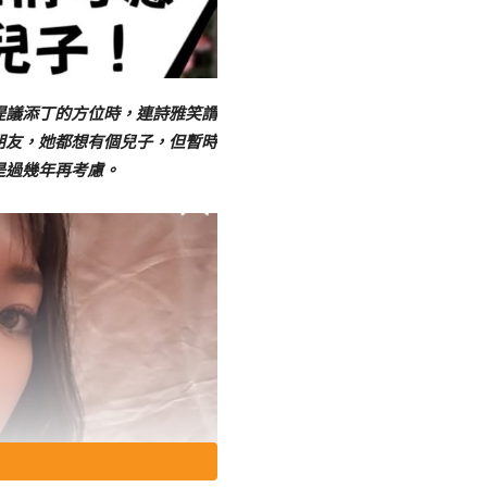
提議添丁的方位時，連詩雅笑謂
朋友，她都想有個兒子，但暫時
是過幾年再考慮。