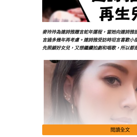
麥玲玲為連詩雅贈言蛇年運程，當她向連詩雅
言過多幾年再考慮。連詩雅受訪時坦言喜歡小
先照顧好女兒，又想繼續拍劇和唱歌，所以都
閱讀全文