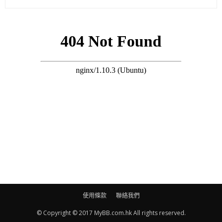
正所謂一孕傻三年，於記者會中，范范自爆生B後健忘的瘀事：
「有次我媽叫我去倒垃圾及買蛋，當時垃圾車還沒來，我就先去
買蛋，結果一回來我就把整包蛋扔上垃圾車，然後把整包垃圾帶
回家。」事後范媽媽未有安慰，還嚇范范表示：「別人一孕傻三
年，你生2個會傻六年喔！」
(on.cc東網)
使用條款
聯絡我們
© Copyright © 2017 MyBB.com.hk All rights reserved.