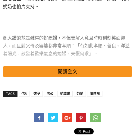
奶奶也拍片支持。
她大讚范范是難得的好媳婦，不但善解人意且時時刻刻笑面迎
人，而且對父母及婆婆都非常孝順：「有如此孝順、善良、洋溢
着陽光，散發着歡樂氣息的媳婦，夫復何求」。
搜尋 Travel
閱讀全文
TAGS
佗B
懷孕
老公
范瑋琪
范范
陳建州
不過提到三年前冒着生命危險生下孖仔飛飛翔翔，語氣中仍舊充
滿着心疼與不捨，因為當時范范打了數十次排卵針才造人成功，
懷孕過程更出現頻尿及掉髮症狀，就連晚上也無法正常入眠，可
說是歷經艱辛才生下雙胞胎兒子。