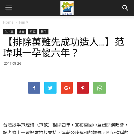
Home
Fun享
Fun享
娛樂
家庭
親子
【排除萬難先成功造人…】范
瑋琪一孕傻六年？
2017-08-26
台灣歌手范瑋琪（范范）相隔四年，宣布重回小巨蛋開演唱會，
記者會上一眾好友拍片支持，連老公陳建州的媽媽，即范瑋琪的