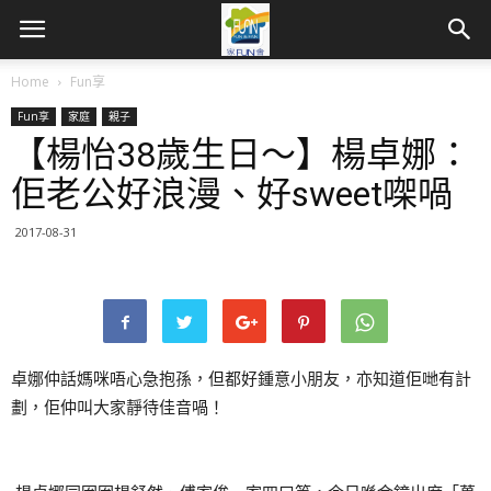
Home
Fun享
Fun享
家庭
親子
【楊怡38歲生日～】楊卓娜：
佢老公好浪漫、好sweet㗎喎
2017-08-31
卓娜仲話媽咪唔心急抱孫，但都好鍾意小朋友，亦知道佢哋有計
劃，佢仲叫大家靜待佳音喎！