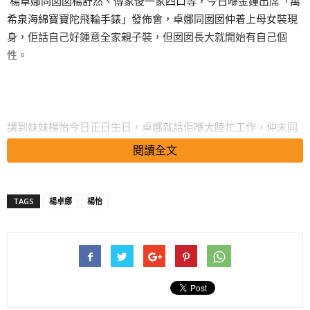
楊卓娜同囡囡楊舒然、傅家俊一家四口等，今日喺金鐘出席「萬
希泉海綿寶寶陀飛輪手錶」發佈會，卓娜同囡囡仲着上母女裝現
身，佢話自己好鍾意全家親子裝，但囡囡長大就開始有自己個
性。
講到妹妹楊怡今日正日生日，卓娜就話佢喺大陸忙工作，仲未同
佢食飯，講到楊怡噚日喺微博發文好感性，暗示經歷多咗少了浪
閱讀全文
漫，佢話：「佢老公好浪漫、好sweet㗎喎。」卓娜仲爆佢哋兩
公婆呢幾個月都好忙，就算連自己一家人都好難約食飯，卓娜就
話好想搞一次家族大旅行，問到會唔會勸楊怡接少啲工作？卓娜
TAGS
楊卓娜
楊怡
笑話：「將佢啲工作畀晒我啦！等到佢仔女10歲8歲先返出嚟做
嘢。」
搜尋 Travel