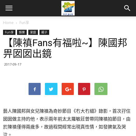
Home
Fun享
Fun享
娛樂
家庭
親子
【陳禛Fans有福啦~】陳國邦
畀囡囡出鏡
2017-09-17
藝人陳國邦與女兒陳禛為奇妙節目《冇大冇細》錄影，首次孖住
囡囡做主持的他，表示兩年前太太羅敏莊曾帶同陳禛拍節目，由
於陳禛僅得兩歲多，故過程間經常出現真性情，如發脾氣及哭
泣。