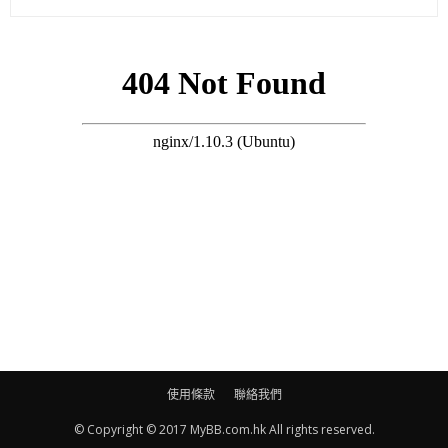
陳國邦話阿女雖然有表演慾，但係都需要慎重考慮先至會俾佢加
入娛樂圈：「生活節目可以，但演戲就未必，爸爸係演戲，媽媽
唱歌，我哋唔係一般家長，因為我哋知道工作環境，我驚我對演
出水平嘅要求比導演仲高，相信唱歌較容易實踐。」
(on.cc東網/蘋果日報)
使用條款
聯絡我們
© Copyright © 2017 MyBB.com.hk All rights reserved.