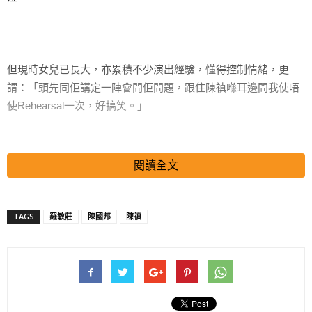
但現時女兒已長大，亦累積不少演出經驗，懂得控制情緒，更
謂：「頭先同佢講定一陣會問佢問題，跟住陳禛喺耳邊問我使唔
使Rehearsal一次，好搞笑。」
閱讀全文
搜尋 Travel
TAGS
羅敏莊
陳國邦
陳禛
陳國邦表示，甚少機會自己一個帶埋阿女出街，多數都係一家人
行動，而於訪問期間，陳禛不時整蠱作怪，又扮鬼臉，非常可
愛，問到喜歡跟爸爸還是媽媽去玩？陳禛非常醒目謂：「我想爸
爸、媽咪一齊去西貢同我打鞦韆。」