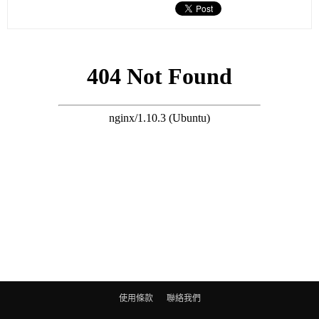
處方抗生素殺菌。
淚腺位於上眼瞼外側，病發時眼皮紅腫，或被誤當成生眼瘡。要
分辨兩者，莊醫生解釋，膿腫會把眼球弧度擠壓扁平，阻礙眼球
轉動，透過電腦掃描可看到膿液；眼瘡患者可自如轉動眼球，結
膜不會腫至無法睜閉眼。淚腺膿腫若未及時治療，有機會減低眼
球血液循環，影響視力。一旦延遲確診，細菌可經血上腦，引發
腦膜炎等嚴重併發症。
搜尋 Travel
細菌可於人體皮膚、眼睛表面等各處潛伏，當免疫力差，或用受
污染的手捽眼，造成傷口，細菌即有機可乘。莊指出，感染性淚
腺膿腫並不常見，惟隨着社區金黃葡萄球菌的耐藥情況惡化，愈
來愈多難以抗生素治療的惡菌，未來感染個案可能更多。莊提
醒，帶菌者本身未必有病徵，但可傳人，因此需注意個人衞生及
使用條款
聯絡我們
避免捽眼。