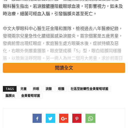
眼科醫生指出，若淚腺膿腫阻截眼球血液，可影響視力，如未及
時治療，細菌可經血入腦，引發腦膜炎甚至死亡。
中文大學眼科中心醫生莊金隆和團隊，檢視過去八年醫療紀錄，
發現兩宗兒童急性化膿細菌感染淚腺炎。首宗個案是五歲男童，
發病前曾出現紅眼症，家庭醫生處方眼藥水後，症狀持續及惡
化，右眼外側嚴重腫脹，眼皮墜成橫「S」型，眼白結膜同樣腫
脹，以致無法睜閉眼。另一病人為卅二個月大男童，求診前兩日
起輕微發燒，右眼皮紅腫及有黃色分泌物。兩童入院接受靜脈輸
閱讀全文
注抗生素和眼藥水均無效，需開刀放膿，其後康復。
莊金隆表示，首名男童疑因細菌導致紅眼症，細菌再循淚腺細管
TAGS
兒童
捽眼
淚腺
眼腫
社區型耐藥性金黃葡萄球菌
走上淚腺，引起發炎和膿腫，其後驗出感染金黃葡萄球菌
腦膜炎
金黃葡萄球菌
(MSSA)。第二宗個案驗出社區型耐藥性金黃葡萄球菌(CA-
MRSA)，情況更嚴重，「此菌較惡和具侵略性，可攻擊健康組
織。」追查男童的接觸者，發現家傭鼻腔帶有MRSA，懷疑她照
顧男童期間，男童的手沾到惡菌，再捽眼受感染。家傭其後亦獲