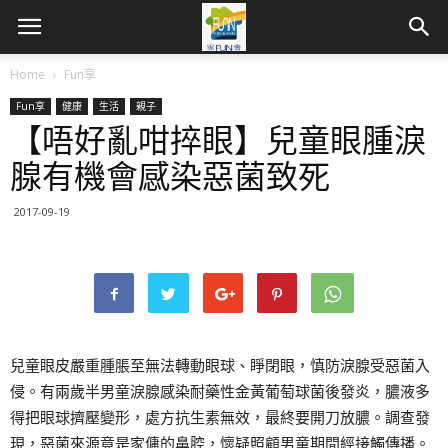
Home
Fun享
Fun享
健康
生活
親子
【唔好亂咁捽眼】兒童眼腫淚
腺有機會感染惡菌致死
2017-09-19
兒童眼皮嚴重腫脹至無法轉動眼球、睜閉眼，慎防淚腺受惡菌入
侵。有兩歲半男童淚腺感染耐藥性金黃葡萄球菌後發炎，膿液多
得把眼球擠壓變形，處方抗生素無效，最終要開刀放膿。調查發
現，惡菌來源竟是家傭的鼻腔，懷疑照顧男童期間經接觸傳播。