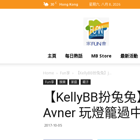
C
30
星期六, 八月 8, 2026
Hong Kong
MyBB
主頁
每日熱話
MB Store
最新活動
Home
Fun享
【KellyBB扮兔兔】J...
Fun享
娛樂
家庭
親子
【KellyBB扮兔兔
Avner 玩燈籠過
2017-10-05