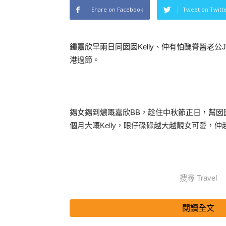
Share on Facebook
Tweet on Twitt
鍾嘉欣早兩日同囡囡Kelly、仲有怕醜脊醫老公J
港過節。
錫女錫到燶嘅嘉欣BB，趁住中秋節正日，幫囡
個月大嘅Kelly，眼仔碌碌越大越靚女可愛，仲
搜尋 Travel
至於同樣得意嘅，仲有周汶錡(Kathy)兩個囝囝Jacq
閱讀全文
就貼咗兩兄弟拎住燈籠過中秋嘅相。兩歲大嘅Jacq