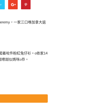
er
eremy，一家三口喺加拿大返
囡着咗件粉紅兔仔衫。o依家14
越嚟越似媽咪o忝。
ues同Avner。啱啱Kathy
ues，依舊cute到震，呃