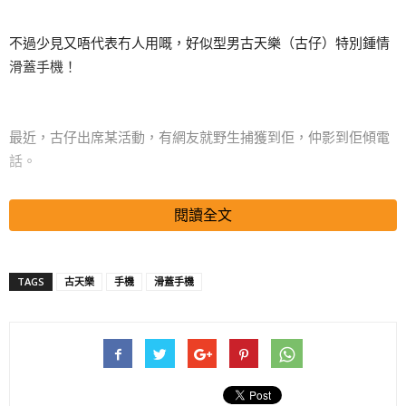
不過少見又唔代表冇人用嘅，好似型男古天樂（古仔）特別鍾情
滑蓋手機！
最近，古仔出席某活動，有網友就野生捕獲到佢，仲影到佢傾電
話。
閱讀全文
眼利嘅網友仲發現古仔嘅手機係滑蓋款式，唔少網友見到後，都
忍唔住笑古仔。
TAGS
古天樂
手機
滑蓋手機
搜尋 Travel
「年輕長得就是洋氣帥哥的臉，沒想到身體住着老靈魂」、「這
份毅力實在令人欽佩」、「活捉到一只用滑蓋機文物的古董」