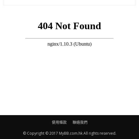
不過亦有網友戴定頭盔話：「查一下，有沒有幾十萬元的滑蓋手
機……」
（on.cc 東網）
使用條款
聯絡我們
© Copyright © 2017 MyBB.com.hk All rights reserved.