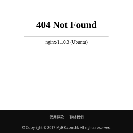
張。（係咪怪獸家長？）我都唔想係，但環境唔可以避免，要做
啲準備。（囝囝怕你定老公？）怕爸爸多啲。」
(on.cc東網)
使用條款
聯絡我們
© Copyright © 2017 MyBB.com.hk All rights reserved.