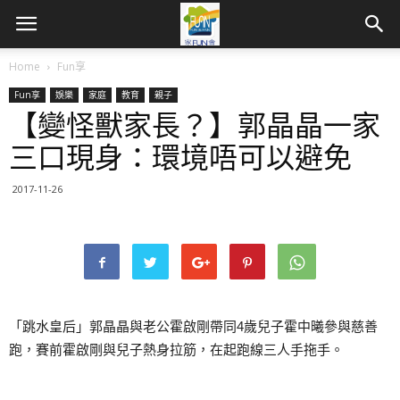
Home
Fun享
Fun享
娛樂
家庭
教育
親子
【變怪獸家長？】郭晶晶一家
三口現身：環境唔可以避免
2017-11-26
「跳水皇后」郭晶晶與老公霍啟剛帶同4歲兒子霍中曦參與慈善
跑，賽前霍啟剛與兒子熱身拉筋，在起跑線三人手拖手。