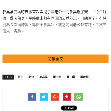
郭晶晶受訪時表示首次與兒子及老公一同參與親子賽：「今日好
凍，做咗熱身，平時周末都有同囝囝去戶外玩。（練習？）冇特
別為今次而練習，等囝囝參與吓，我之前同老公都有跑，今次三
個人一齊跑。」
搜尋 Travel
閱讀全文
她表示因囡囡霍中妍太細，所以沒有參與。
TAGS
兒子
老公
郭晶晶
霍中妍
霍中曦
霍啟剛
提到聖誕節，她表示會一家人去旅行，但未有透露地點。問到會
否讓兒子拍真人騷，她表示：「唔會。（唔想佢曝光？）冇諗
過，佢要返學好重要，好忙。（準備小學？）明年準備，都緊