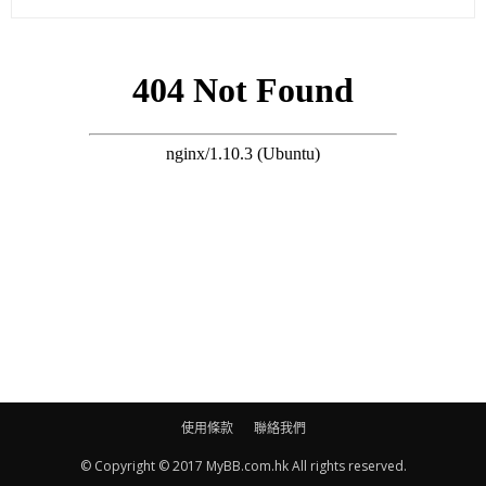
病人更神似，好像頸上的細紋是真的，這個妝要花上個多小時去
化，就算落妝都要用熱毛巾敷一敷才可以抹清，都花時間。不過
我好滿意個效果，自己照鏡睇就覺得好似自己老竇。」頸紋是
真，但頭上的白髮就是人手「加色」的。至於戲中會因為行動不
便，要經常坐輪椅，達Ming也直言不介意。「劇組有問我介唔介
意坐輪椅，我覺得都啱數，這是方法演技，我有手腳麻痺嘛，遲
早都要坐啦。」難得性格樂天，積極面對困難。
搜尋 Travel
不計客串，今次是古仔跟達Ming首度正式合作。
事後張達明接受《香港01》訪問，講到個老人妝何解咁神似，當
中原來包涵了大病後的痕跡。張達明：「白髮、眉毛及煙屎牙是
使用條款
聯絡我們
特技化妝來的，至於頸紋點解咁多？因為做完電療後，肌肉和皮
© Copyright © 2017 MyBB.com.hk All rights reserved.
膚都收縮了，所以會多了皺紋，不用化。」雖然是不快事，但達