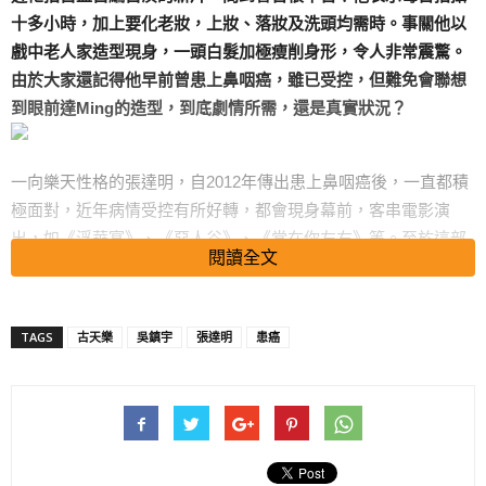
十多小時，加上要化老妝，上妝、落妝及洗頭均需時。事關他以
戲中老人家造型現身，一頭白髮加極瘦削身形，令人非常震驚。
由於大家還記得他早前曾患上鼻咽癌，雖已受控，但難免會聯想
到眼前達
Ming
的造型，到底劇情所需，還是真實狀況？
一向樂天性格的張達明，自2012年傳出患上鼻咽癌後，一直都積
極面對，近年病情受控有所好轉，都會現身幕前，客串電影演
出，如《浮華宴》、《惡人谷》、《常在你左右》等。至於這部
閱讀全文
由邱禮濤執導的新作《家和萬事驚》，就是達Ming病癒後首次領
銜演出的作品。
TAGS
古天樂
吳鎮宇
張達明
患癌
除了造型似，達Ming連表情動作都相當神似。
由於戲中要扮演吳鎮宇爸爸，於是要以一身老人妝示人，記者讚
他造型神似時，一貫樂觀的他笑說︰「自己大病一場後，現在扮