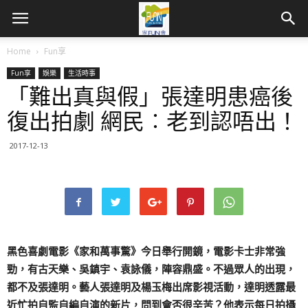
Home
Fun享
Fun享
娛樂
生活時事
「難出真與假」張達明患癌後
復出拍劇 網民︰老到認唔出！
2017-12-13
黑色喜劇電影《家和萬事驚》今日舉行開鏡，電影卡士非常強
勁，有古天樂、吳鎮宇、袁詠儀，陣容鼎盛。不過眾人的出現，
都不及張達明。藝人張達明及楊玉梅出席影視活動，達明透露最
近忙拍自監自編自演的新片，問到會否很辛苦？他表示每日拍攝