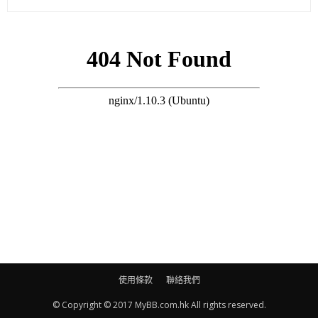
搜尋 Travel
而「最佳女主角」方面，Stephy及周秀娜雙雙入圍，與張艾嘉、
周迅、毛舜筠齊齊角逐最佳女主角。
「最佳電影」提名名單
《拆彈專家》
《相愛相親》
《明月幾時有》
《殺破狼‧貪狼》
《追龍》
使用條款
聯絡我們
「最佳導演」提名名單
© Copyright © 2017 MyBB.com.hk All rights reserved.
彭秀慧《29+1》