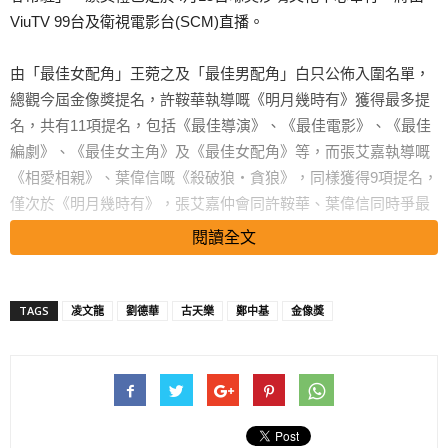
ViuTV 99台及衛視電影台(SCM)直播。
由「最佳女配角」王菀之及「最佳男配角」白只公佈入圍名單，
總觀今屆金像獎提名，許鞍華執導嘅《明月幾時有》獲得最多提
名，共有11項提名，包括《最佳導演》、《最佳電影》、《最佳
編劇》、《最佳女主角》及《最佳女配角》等，而張艾嘉執導嘅
《相愛相親》、葉偉信嘅《殺破狼‧貪狼》，同樣獲得9項提名，
僅次於《明月幾時有》，張艾嘉仲會同許鞍華、葉偉信同時爭最
佳導演及最佳電影，競爭非常激烈，暫時未知鹿死誰手。而新晉
閱讀全文
導演彭秀慧，成績亦不俗，佢執導嘅《29+1》共獲7項提名，包
括《最佳導演》、《最佳編劇》、《最佳女主角》、《最佳女配
角》等等……
TAGS
凌文龍
劉德華
古天樂
鄭中基
金像獎
「最佳男主角」方面，新人凌文龍憑《黃金花》首次入圍即獲提
名，與鄭中基、劉德華、古天樂、田壯壯齊齊爭影帝。