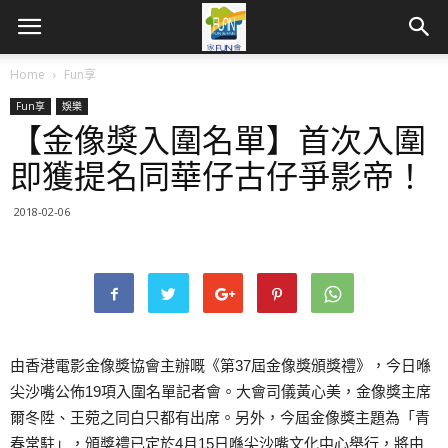
Home
Fun享
Fun享
娛樂
【金像獎入圍名單】首次入圍
即獲提名同華仔古仔爭影帝！
2018-02-06
由香港電影金像獎協會主辦嘅《第37屆金像獎頒獎禮》，今日喺
尖沙嘴公佈19項入圍名單記者會。大會司儀黃心美，金像獎主席
爾冬陞、王菀之同白只都有出席。另外，今屆金像獎主題為「青
春常駐」，頒獎禮已定於4月15日喺尖沙嘴文化中心舉行，將由