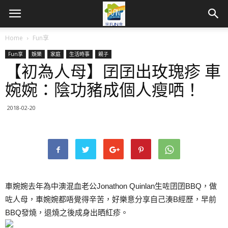
Home
Fun享
Fun享
娛樂
家庭
生活時事
親子
【初為人母】囝囝出玫瑰疹 車
婉婉：陰功豬成個人瘦哂！
2018-02-20
車婉婉去年為中澳混血老公Jonathon Quinlan生咗囝囝BBQ，做
咗人母，車婉婉都唔覺得辛苦，好樂意分享自己湊B經歷，早前
BBQ發燒，退燒之後成身出晒紅疹。