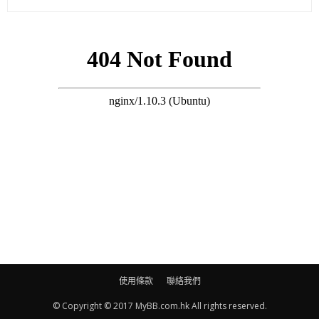
搜尋 Travel
已往湊B都有嚇親既經歷(資料圖片)
(蘋果日報)
使用條款
聯絡我們
© Copyright © 2017 MyBB.com.hk All rights reserved.