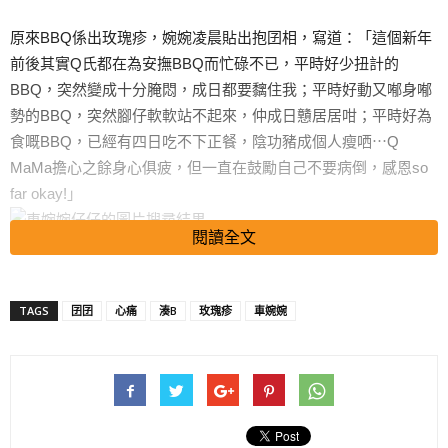
原來BBQ係出玫瑰疹，婉婉凌晨貼出抱囝相，寫道：「這個新年
前後其實Q氏都在為安撫BBQ而忙碌不已，平時好少扭計的
BBQ，突然變成十分腌悶，成日都要黐住我；平時好動又喐身喐
勢的BBQ，突然腳仔軟軟站不起來，仲成日戇居居咁；平時好為
食嘅BBQ，已經有四日吃不下正餐，陰功豬成個人瘦哂⋯Q
MaMa擔心之餘身心俱疲，但一直在鼓勵自己不要病倒，感恩so
far okay!」
閱讀全文
(資料圖片)
TAGS
囝囝
心痛
湊B
玫瑰疹
車婉婉
觀察完BBQ後，婉婉話原來出玫瑰疹係會高燒大概3日，再出疹
大概三日，小朋友先會慢慢好番，現在BBQ已經漸入佳境，今天
可以食正餐，婉婉即刻放心又開心，不過婉婉覺得第一件事係幫
BBQ增肥，要囝囝食番多啲補返先得。