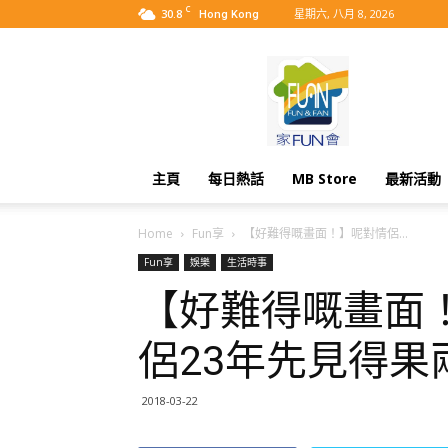
C
30.8
星期六, 八月 8, 2026
Hong Kong
MyBB
主頁
每日熱話
MB Store
最新活動
Home
Fun享
【好難得嘅畫面！】呢對情侶...
Fun享
娛樂
生活時事
【好難得嘅畫面
侶23年先見得果
2018-03-22