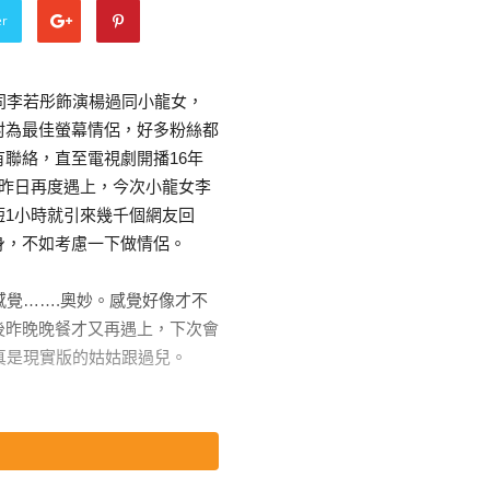
er
同李若彤飾演楊過同小龍女，
封為最佳螢幕情侶，好多粉絲都
聯絡，直至電視劇開播16年
在昨日再度遇上，今次小龍女李
短1小時就引來幾千個網友回
身，不如考慮一下做情侶。
感覺…….奧妙。感覺好像才不
後昨晚晚餐才又再遇上，下次會
真是現實版的姑姑跟過兒。