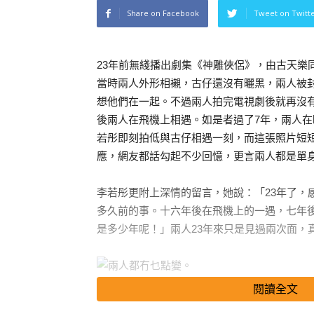
Share on Facebook
Tweet on Twitt
23年前無綫播出劇集《神雕俠侶》，由古天樂
當時兩人外形相襯，古仔還沒有曬黑，兩人被
想他們在一起。不過兩人拍完電視劇後就再沒有
後兩人在飛機上相遇。如是者過了7年，兩人
若彤即刻拍低與古仔相遇一刻，而這張照片短
應，網友都話勾起不少回憶，更言兩人都是單
李若彤更附上深情的留言，她說：「23年了，
多久前的事。十六年後在飛機上的一遇，七年
是多少年呢！」兩人23年來只是見過兩次面，
閱讀全文
兩人都冇乜點變。