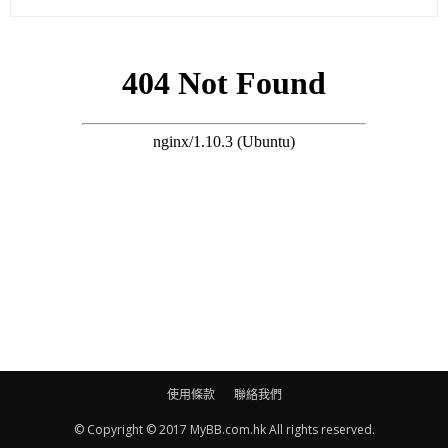
集體回憶。其實我哋（指加埋宣萱）都係相隔十七年先至再合
作，但私底下係有聯絡，所以默契更勝從前。」拿，今日大家都
在討論姑姑李若彤同過兒古天樂嗰張世紀合照，um……至於林峯
之前喺《尋秦記》同依家個look亦一度成為photo hunt對象。
（劇照）
依家問番林峯十七年後大家外貌變化如何？佢笑言：「越嚟越正
囉！」邊個？「我囉！」又笑言《尋秦記》當年係佢第一套古裝
劇，根本唔知自己演緊乜，亦唔知點演。今日應該有進步喇。咁
係咪一口應承拍電影版？林峯話：「係呀，因為呢個係好多人嘅
集體回憶。」又話唔係因為呢部戲而簽古天樂嘅經理人：「大家
識咗好多年，合作好舒服，思維都好接近，同埋做到我自己想做
嘅嘢。」
使用條款
聯絡我們
© Copyright © 2017 MyBB.com.hk All rights reserved.
搜尋 Travel