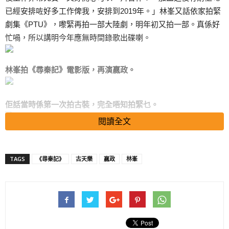
已經安排咗好多工作俾我，安排到2019年。」林峯又話依家拍緊
劇集《PTU》，嚟緊再拍一部大陸劇，明年初又拍一部。真係好
忙喎，所以講明今年應無時間錄歌出碟喇。
林峯拍《尋秦記》電影版，再演嬴政。
佢話當時係第一次拍古裝，完全唔知拍緊乜。
閱讀全文
人大咗，佢話自己係越嚟越靚。
TAGS
《尋秦記》
古天樂
嬴政
林峯
但相信大家最期待嘅畫面，都係電影版《尋秦記》兩師徒再重聚
（趙盤同項少龍），林峯話：「劇本都寫咗幾年，但正式劇本未
收到。」至於係咪做番嬴政？佢話：「如果唔係做番之前個角
色……」大家明啦，即係——係囉，又話冇諗過演項少龍：「我
心目中嘅項少龍得古天樂一個，我做番自己個角色先至係觀眾嘅