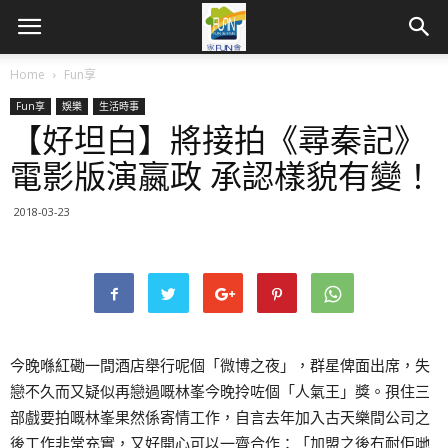
Home
Fun享
Fun享
娛樂
生活時事
【好坦白】將接拍《尋秦記》
電影版演嬴政 承認樣貌有變！
2018-03-23
今晚喺紅磡一間酒店舉行呢個「微博之夜」，群星俾面出席，失
戀不久而又疑似再戀過嘅林峯今晚拎咗個「人氣王」獎。孭住三
部戲要拍嘅林峯果然係寄情工作，自言去年加入古天樂間公司之
後工作非常充實，又好開心可以一齊合作：「加盟之後冇耐佢哋