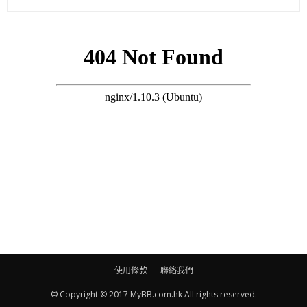
詳情：
Goat Soap 保濕乳液
搜尋 Travel
季節性保養
•冬季：
有許多冬天的皮膚問題與缺乏保養有關，若有乾燥搔癢症狀時，
注意洗澡的水溫不要太高，清潔完成後記得擦上適合自己膚質的
保濕乳液，可以順便進行肌膚按摩，讓皮膚能充分吸收，只要做
足保濕工作，就能幫助減緩皮膚不適。
•夏季：懷孕時的體重變化，會導致身體負擔較大，到了夏天經常
汗流浹背，如果因悶熱或清潔不夠徹底，可能引起黴菌感染或汗
疹，因此，除了清潔要多加注意之外，衣服也要選擇透氣材質，
使用條款
聯絡我們
出汗後儘量更換舒適衣物，避免悶出病來。
© Copyright © 2017 MyBB.com.hk All rights reserved.