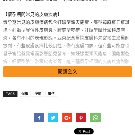
【懷孕期間常見的皮膚疾病】
懷孕期常見的皮膚疾病包含妊娠型類天皰瘡、癢型蕁麻疹丘疹斑
塊、妊娠型異位性皮膚炎、膿皰型乾癬、妊娠型膽汁淤積皮膚
炎，各有不同的表現形態。亞東紀念醫院皮膚科朱宮瑤主治醫師
提到，有些皮膚疾病比較良性，僅有皮膚問題，但有些可能會引
發子宮胎盤異常而影響胎兒發育，如妊娠型類天皰瘡、膿皰型乾
癬、妊娠型膽汁淤積皮膚炎等，這三種懷孕相關的皮膚疾病對胎
兒來說有危險性，而癢型蕁麻疹丘疹斑塊與妊娠異位性皮膚炎則
閱讀全文
比較不會造成胎兒的問題。
【孕期肌膚保養重點】
TAGS
保養
孕婦
懷孕
為了預防懷孕期間出現異常搔癢的症狀，朱宮瑤醫師建議，孕媽
咪可以搽一些乳液來保濕，透過乳液的滋潤及按摩，會讓皮膚變
得比較好，進而預防孕期皮膚不適。