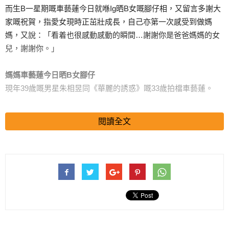
而生B一星期嘅車藝蓮今日就喺Ig晒B女嘅腳仔相，又留言多謝大
家嘅祝賀，指愛女現時正茁壯成長，自己亦第一次感受到做媽
媽，又說：「看着也很感動感動的瞬間…謝謝你是爸爸媽媽的女
兒，謝謝你。」
媽媽車藝蓮今日晒B女腳仔
現年39歲嘅男星朱相昱同《華麗的誘惑》嘅33歲拍檔車藝蓮。
閱讀全文
(apple daily)