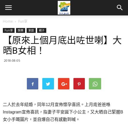
Home
Fun享
Fun享
娛樂
家庭
親子
【原來上個月底出咗世喇】大
晒B女相！
2018-08-05
二人於去年結婚，同年12月宣佈懷孕喜訊。上月底爸爸喺
Instagram宣佈喜訊，指妻子平安誕下小公主，又大晒自己緊握B
女小手嘅圖片，並自爆自己有感動到喊。