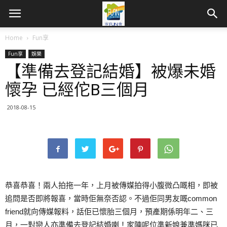
Home
Fun享
Fun享
娛樂
【準備去登記結婚】被爆未婚
懷孕 已經佗B三個月
2018-08-15
恭喜恭喜！兩人拍拖一年，上月被傳媒拍得小腹微凸嘅相，即被
追問是否即將報喜，當時佢無奈否認。不過佢同男友嘅common
friend就向傳媒報料，話佢已懷胎三個月，預產期係明年二、三
月，一對戀人亦準備去登記結婚喇！家陣呢位準新娘兼準媽咪已