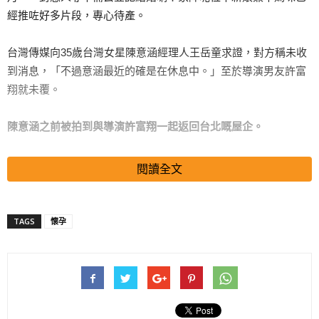
經推咗好多片段，專心待產。
台灣傳媒向35歲台灣女星陳意涵經理人王岳童求證，對方稱未收
到消息，「不過意涵最近的確是在休息中。」至於導演男友許富
翔就未覆。
陳意涵之前被拍到與導演許富翔一起返回台北嘅屋企。
閱讀全文
陳意涵曾拍電影《閨蜜》，在拍《閨蜜2》期間，曾謂戲中有一場
婚禮場面，仲好想將自己嫁出去。陳意涵又話，同許富翔拍拖一
年，已帶男友見過父母，言談間亦感謂自己年紀都唔細，所以揀
TAGS
懷孕
對象會開始注意「除了外表以外的東西」，其實已經講到都好白
架喇！
搜尋 Travel