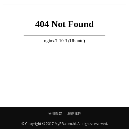
與薛凱琪宣傳《閨蜜》（資料圖片）
陳意涵（最右）
陳意涵（左）與導演男友許富翔
陳意涵對上一次拍拖，對象係髮型師，拍拖三年。2017年分手
後，被拍到與《16個夏天》導演許富翔交往。經過一年愛情短
跑，就雙雙攜手踏入人生新一章喇！恭喜！
使用條款
聯絡我們
© Copyright © 2017 MyBB.com.hk All rights reserved.