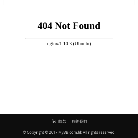
搜尋 Travel
不過，最近樊少皇再被追數，讀者張先生向傳媒報料，指近日在
信箱發現有一封信件，打開後嚇見追債字條。張先生話：「封信
係用郵票寄嚟，唔係就咁放入信箱嘅，入面有樊少皇張相，同埋
寫住『欠債還$』，唔知點解會寄咗嚟我度，張紙寫嘅係一個雙連
單位，但無寫幾多樓。」張先生又話之前有遇見過樊少皇，但呢
排就好少見到佢。
對於老公再被指欠債，傳媒聯絡過JJ，佢透過經理人回應：「我
哋知道有人周圍send，有啲公司都收到，但係如果要追債，點解
無留聯絡方法？以我哋所知係佢（樊少皇）之前幫一個品牌做代
言，然後中間嘅公司收唔到個客錢，所以就去追佢，但如果真係
要追債都會留聯絡方法，所以唔知佢乜嘢動機。」
使用條款
聯絡我們
© Copyright © 2017 MyBB.com.hk All rights reserved.