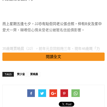
而上星期五逢七夕，JJ亦有貼佢同老公張合照，仲有B女及家中
愛犬一齊，睇嚟佢心情未受老公被匿名信追債影響。
35歲嘅賈曉晨（JJ），前年元旦同拍拖三年、現年46歲嘅「力
王」樊少皇結婚，去年11月更為老公誕下得意B女小飯兜。
閱讀全文
樊少皇向來新聞多多，除了與JJ拍拖時被爆跟前任女友育有一子
TAGS
樊少皇
賈曉晨
一女，前年又被財務公司踩上JJ寓所追債200萬。事後樊少皇透
過工作室澄清，指欠款是友人所借，朋友亦告知已經還清債款，
JJ還力撐老公，指老公才是受害者。