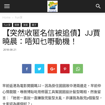
Home
Fun享
Fun享
娛樂
家庭
親子
【突然收匿名信被追債】JJ賈
曉晨：唔知乜嘢動機！
2018-08-21
早前返港為電影開鏡嘅JJ，因為掛住囡囡故中港兩邊走，早前仲
心情靚靚，喺微博貼咗用修圖工具幫囡囡設計髮型嘅相，然後留
言：「她爸一直說一直嫌飯兜髮型太亂，非讓我為飯兜p個髮型，
大家認為哪個好？」