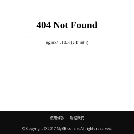
有份出席派對嘅好友羅芷君、翟海晴（Fiona）都有在社交網限時
動態分享相片，相當低調。
相中嘅Candice着白色短裙騷腿，身材已經回復窈窕，反而身旁
嘅老公比佢更肥更胖。
至於兩人嘅愛情結晶Zen生得肥嘟嘟，單眼皮，剃了skin head，
使用條款
聯絡我們
着西裝仔好man。
© Copyright © 2017 MyBB.com.hk All rights reserved.