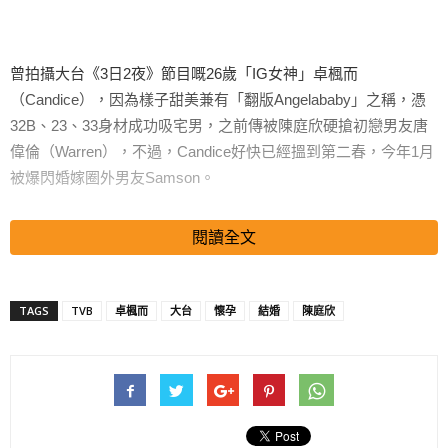
曾拍攝大台《3日2夜》節目嘅26歲「IG女神」卓楓而
（Candice），因為樣子甜美兼有「翻版Angelababy」之稱，憑
32B、23、33身材成功吸宅男，之前傳被陳庭欣硬搶初戀男友唐
偉倫（Warren），不過，Candice好快已經搵到第二春，今年1月
被爆閃婚嫁圈外男友Samson。
閱讀全文
做咗人妻嘅Candice淡出娛樂圈，消失咗9個月，《蘋果》收到讀
者爆料，原來Candice係奉子成婚，三個月多前榮升做媽咪，日
TAGS
TVB
卓楓而
大台
懷孕
結婚
陳庭欣
前為囝囝Zen擺百日宴慶祝。
搜尋 Travel