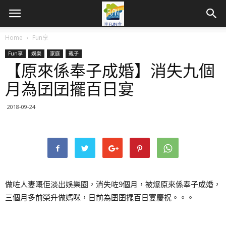
Home
Fun享
Fun享
娛樂
家庭
親子
【原來係奉子成婚】消失九個
月為囝囝擺百日宴
2018-09-24
做咗人妻嘅佢淡出娛樂圈，消失咗9個月，被爆原來係奉子成婚，
三個月多前榮升做媽咪，日前為囝囝擺百日宴慶祝。。。