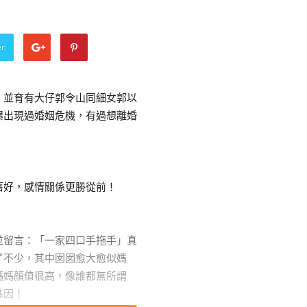
er
，並育有大仔郭令山同細女郭以
爆出現過婚姻危機，有過想離婚
舊好，感情關係更勝從前！
並留言：「一家四口手拖手」真
了不少，其中囡囡愈大愈似媽
媽媽顏值很高，像誰都無所謂
基因！