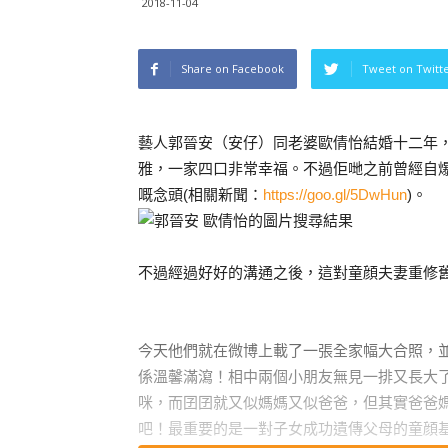
2018-11-04
Share on Facebook
Tweet on Twitt
藝人郭晉安（安仔）同老婆歐倩怡結婚十二年
雅，一家四口非常幸福。不過佢哋之前曾經自
嘅念頭(相關新聞：
https://goo.gl/5DwHun
)。
不過經過好好的溝通之後，這對童顔夫妻重修
今天他們就在微博上載了一張全家幅大合照，
係溫馨滿瀉！相中兩個小朋友無見一排又長大
咪，而囝囝就又似媽媽又似爸爸，但其實爸爸
吧！最重要的是一對子女成功遺傳父母的童顔