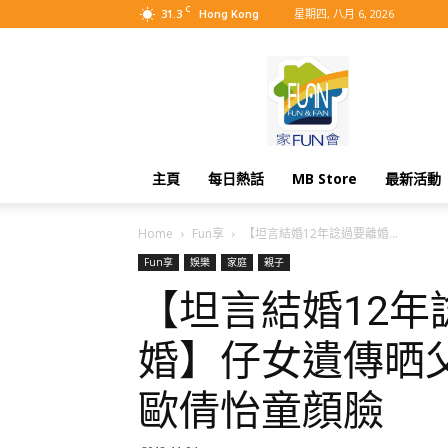
C
31.3
星期四, 八月 6, 2026
Hong Kong
MyBB
主頁
每日熱話
MB Store
最新活動
Home
Fun享
【坦言結婚12年諗過要離婚...
Fun享
娛樂
家庭
親子
【坦言結婚12年
婚】仔女遺傳晒
歐倩怡童顔臉