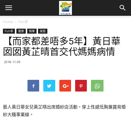
Home
Fun享
Fun享
健康
娛樂
家庭
【而家都差唔多5年】黃日華
囡囡黃芷晴首交代媽媽病情
2018-11-09
藝人黃日華女兒黃芷晴出席婚紗店活動，穿上性感低胸兼露背婚
紗大騷事業線。