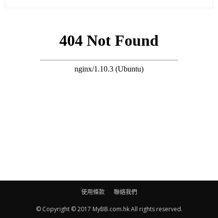
順攤嘅，但都未求婚，父母呢方面一向畀我好大自由度。」
搜尋 Travel
黃日華太太梁潔華2013年患上「急性骨髓性白血病」，日前有報
道指媽媽梁潔華舊病復發，經常出入醫院。
（相關新聞：
https://goo.gl/t9HVdK
）
對母親梁潔華疑壞血病復發一事，芷晴回應說：「佢係去覆診
啫，因為佢血指數畀平常人冇咁穩定，所以每星期都要去診所檢
查1至2次，情況穩定嘅，只係佢抵抗力低於平常人，所以留喺屋
企休息，可能做大戲班朋友見佢冇做兩個大騷，擔心佢有咩事
啫。」
使用條款
聯絡我們
© Copyright © 2017 MyBB.com.hk All rights reserved.
芷晴稱母親的血病過5年就會入穩定期，現都差不多5年了。希望