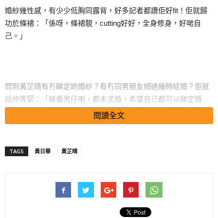
婚紗幾性感，有少少低胸同露背，好多記者都讚佢好fit！佢就歸
功於條裙：「係呀，條裙靚，cutting好好，全身修身，好啱自
己。」
問到黃芷晴有冇睇定啲婚紗？有冇同男朋友傾過幾時結婚？佢就
話仲等緊：「睇番男仔喇，都未求婚，希望自己都可以睇定婚
紗。其實我都着過7、8次婚紗影雜誌相，但行騷都係第一次，如
閱讀全文
果要揀婚紗，唔會理男朋友，因為有朋友試過俾未婚夫控制
住。」
TAGS
黃日華
黃芷晴
問到是否等母親健康穩定才計畫和圈外男友結婚？黃芷晴謂：
「都係，怕自己Handle唔到，結婚係一個好難嘅課題，朋友叫我
諗清楚，唔係搞一個wedding party咁簡單。」講到日前黃日華在
活動上訪問時開綠燈允許她結婚，芷晴笑言：「佢幾時講㗎？咁