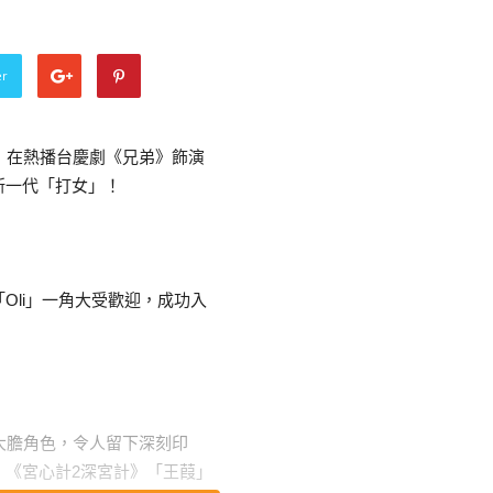
er
），在熱播台慶劇《兄弟》飾演
新一代「打女」！
Oli」一角大受歡迎，成功入
少大膽角色，令人留下深刻印
、《宮心計2深宮計》「王葭」