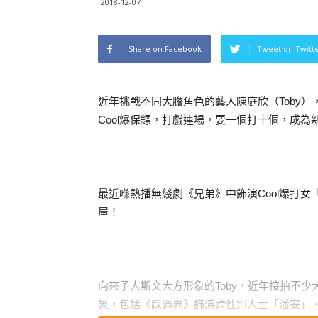
2018-12-07
Share on Facebook
Tweet on Twitt
近年挑戰不同大膽角色的藝人陳庭欣（Toby
Cool爆保鏢，打戲連場，要一個打十個，成為
最近喺熱播無綫劇《兄弟》中飾演Cool爆打女「
屋！
向來予人斯文大方形象的Toby，近年接拍不
象，包括《踩過界》飾演跨性別人士「潘安」