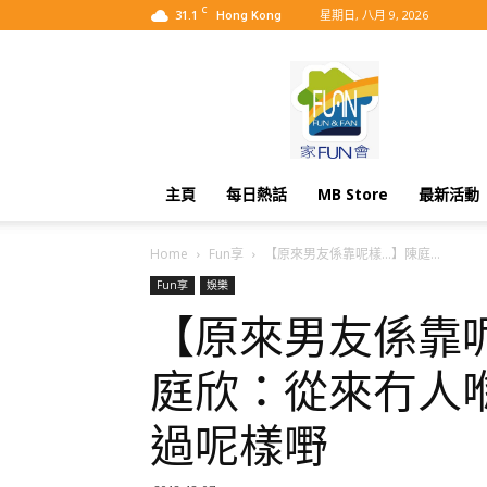
C
31.1
星期日, 八月 9, 2026
Hong Kong
MyBB
主頁
每日熱話
MB Store
最新活動
Home
Fun享
【原來男友係靠呢樣…】陳庭...
Fun享
娛樂
【原來男友係靠
庭欣：從來冇人
過呢樣嘢