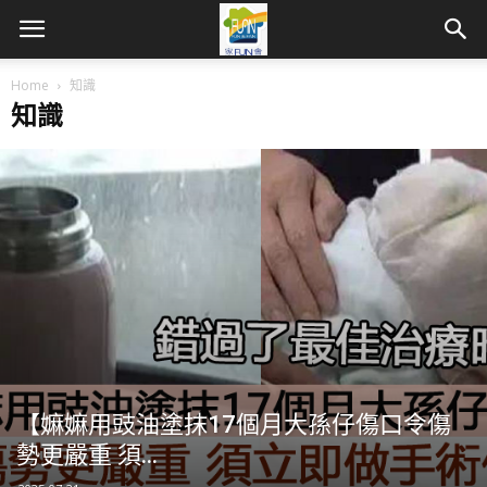
Home
知識
知識
【嫲嫲用豉油塗抹17個月大孫仔傷口令傷
勢更嚴重 須...