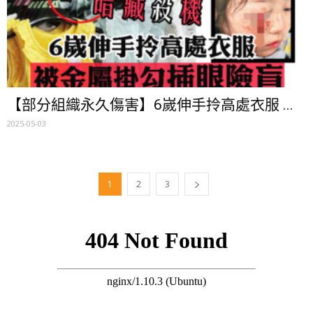
【部分組織永久傷害】6嵗伸手拎高處衣服 ...
2025-05-03
1
2
3