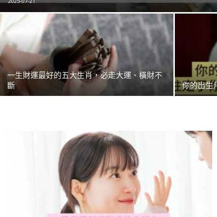
2025-07-21
一生財運最好的五大生肖，必走大運、橫財不
斷
你的出生