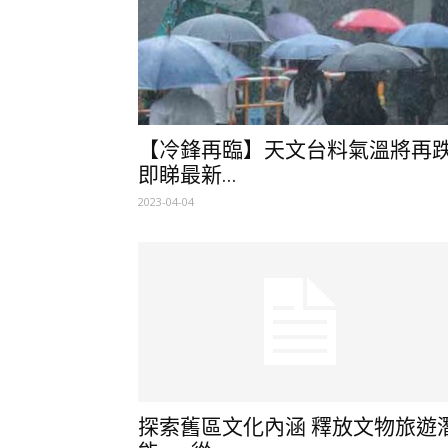
【冷鋒再臨】天文台料氣溫將再
即睇最新...
2023-04-04
探索舊區文化內涵 釋放文物旅遊