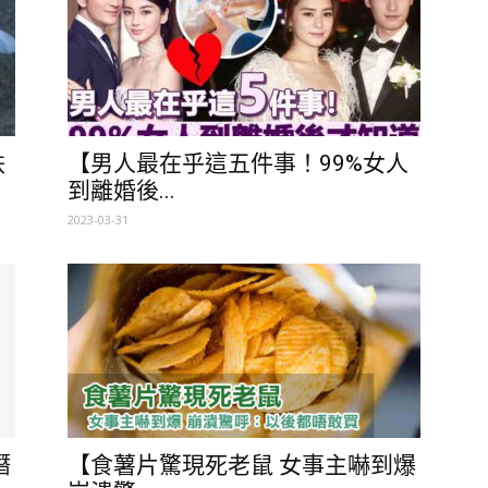
跌
【男人最在乎這五件事！99%女人
到離婚後...
2023-03-31
潛
【食薯片驚現死老鼠 女事主嚇到爆