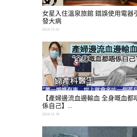
女星入住溫泉旅館 錯誤使用電器
發大病
2024-12-20
【產婦邊流血邊輸血 全身嘅血都
係自己】...
2024-12-18