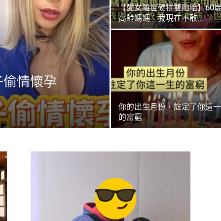
【愛女離世硬拼雙胞胎】60
高齡媽媽：我現在不敢...
子偷情懷孕
你的出生月份，註定了你這一
的富窮