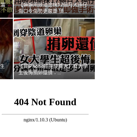
嵗當
【嫲嫲用豉油塗抹17個月大孫仔
傷口令傷勢更嚴重 須...
生
【買iPhone拍拖使費大】女大學
生後悔捐卵還債：...