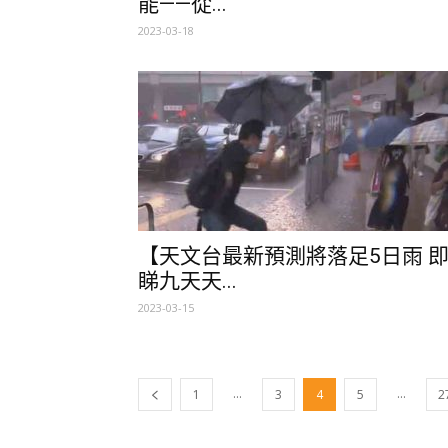
能——從...
2023-03-18
【天文台最新預測將落足5日雨 
睇九天天...
2023-03-15
...
...
1
3
4
5
2