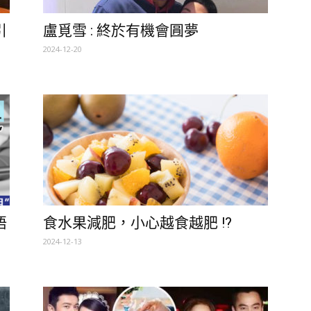
引
盧覓雪 : 終於有機會㘣夢
2024-12-20
唔
食水果減肥，小心越食越肥 !?
2024-12-13