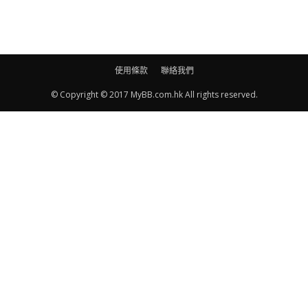
使用條款
聯絡我們
© Copyright © 2017 MyBB.com.hk All rights reserved.