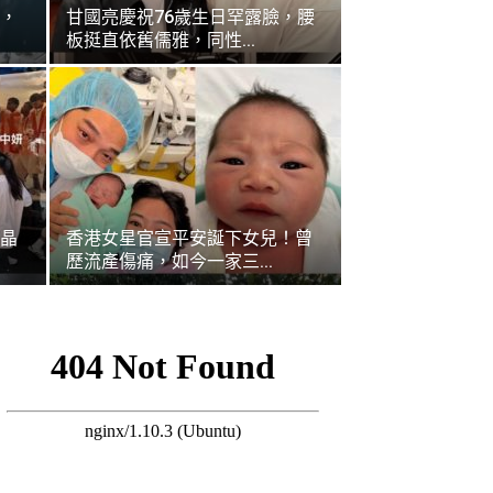
，
甘國亮慶祝76歲生日罕露臉，腰
板挺直依舊儒雅，同性...
晶
香港女星官宣平安誕下女兒！曾
歷流產傷痛，如今一家三...