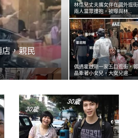
林恬兒丈夫攜女伴在國外逛街
兩人當眾摟抱，被曝與林...
麵店，親民
.
偶遇霍啟剛一家五口逛街，郭
晶牽著小女兒，大女兒邊...