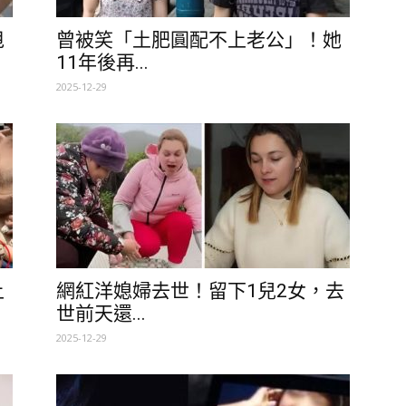
甩
曾被笑「土肥圓配不上老公」！她
11年後再...
2025-12-29
上
網紅洋媳婦去世！留下1兒2女，去
世前天還...
2025-12-29