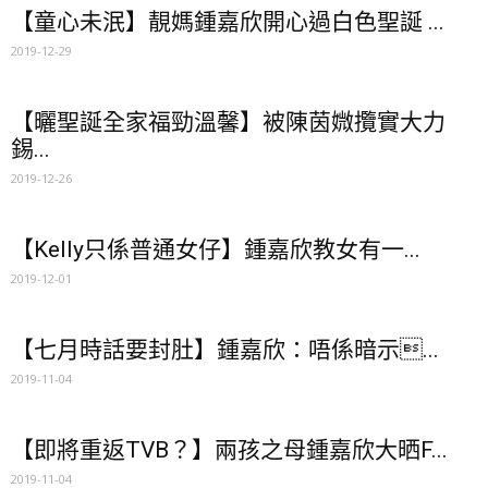
【童心未泯】靚媽鍾嘉欣開心過白色聖誕 ...
2019-12-29
【曬聖誕全家福勁溫馨】被陳茵媺攬實大力
錫...
2019-12-26
【Kelly只係普通女仔】鍾嘉欣教女有一...
2019-12-01
【七月時話要封肚】鍾嘉欣：唔係暗示...
2019-11-04
【即將重返TVB？】兩孩之母鍾嘉欣大晒F...
2019-11-04