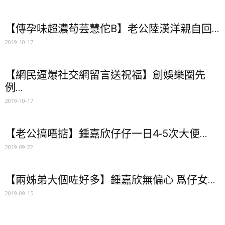
【傳孕味超濃苟芸慧佗B】老公陸漢洋親自回...
2019-10-17
【網民逼爆社交網留言送祝福】創娛樂圈先
例...
2019-10-17
【老公搞唔掂】鍾嘉欣仔仔一日4-5次大便...
2019-09-22
【兩姊弟大個咗好多】鍾嘉欣無偏心 爲仔女...
2019-09-15