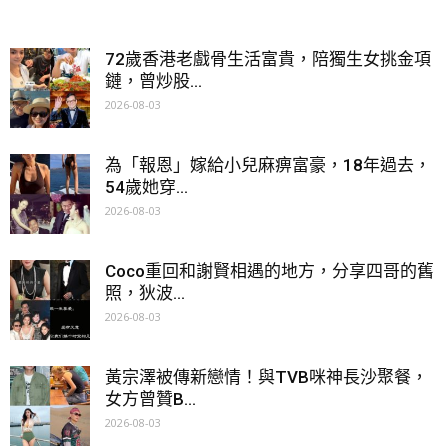
72歲香港老戲骨生活富貴，陪獨生女挑金項
鏈，曾炒股...
2026-08-03
為「報恩」嫁給小兒麻痹富豪，18年過去，
54歲她穿...
2026-08-03
Coco重回和謝賢相遇的地方，分享四哥的舊
照，狄波...
2026-08-03
黃宗澤被傳新戀情！與TVB咪神長沙聚餐，
女方曾贊B...
2026-08-03