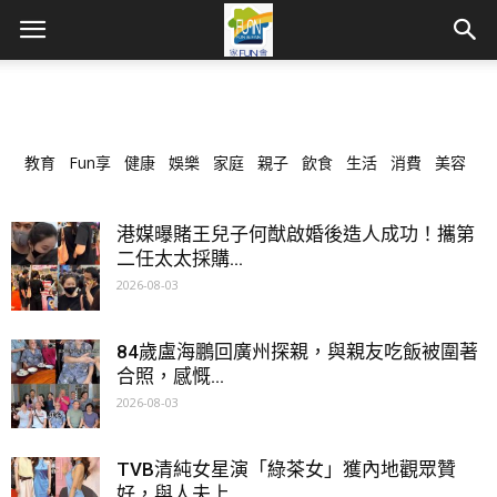
教育
Fun享
健康
娛樂
家庭
親子
飲食
生活
消費
美容
港媒曝賭王兒子何猷啟婚後造人成功！攜第
二任太太採購...
2026-08-03
84歲盧海鵬回廣州探親，與親友吃飯被圍著
合照，感慨...
2026-08-03
TVB清純女星演「綠茶女」獲內地觀眾贊
好，與人夫上...