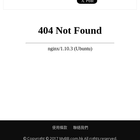
秘訣就係
Angie
由陀小花生到依家都有飲王朝滴雞精：「飲咗幾個
月，感覺精神好咗，素顏時面色紅潤。」唔怪之得生完都
Keep
得
咁好啦！另外，滴雞精含有豐富嘅蛋白質，對餵緊母乳嘅媽媽嚟
講真係尤其重要。每日一包就可以為媽媽提供所需營養，重點係
零脂肪、零膽固醇，唔洗驚變肥，仲零雌激素！只要調理好身
體，精精神神咁餵母乳自然就冇難度啦～母乳媽媽仲可以試下
「王不留行滴雞精」，除咗可以疏通乳線、提升奶量之外，對去
腫都好有幫助㗎！
當然有一點係超重要，就係老公嘅支持同協助！
使用條款
聯絡我們
© Copyright © 2017 MyBB.com.hk All rights reserved.