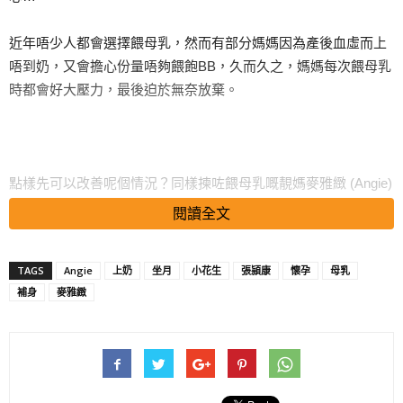
近年唔少人都會選擇餵母乳，然而有部分媽媽因為產後血虛而上
唔到奶，又會擔心份量唔夠餵飽
BB
，久而久之，媽媽每次餵母乳
時都會好大壓力，最後迫於無奈放棄。
點樣先可以改善呢個情況？同樣揀咗餵母乳嘅靚媽麥雅緻 (Angie)
就話：「坐月時揀可以令身體益氣養血、健脾補虛嘅食物進補，
閱讀全文
大大有助提升乳汁分泌！」
TAGS
Angie
上奶
坐月
小花生
張頴康
懷孕
母乳
補身
麥雅緻
麥雅緻提到自己坐月期間著重補身養血，對於佢來講「上奶真係
冇難度」，母乳經常爆樽常滿，真係超犀利！唔少粉絲都問點樣
先可以好似佢咁，
Angie
就大方分享佢嘅心得。