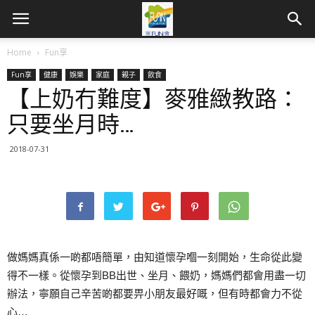
Home
Fun享
Fun享
健康
娛樂
家庭
親子
飲食
【上奶冇難度】麥雅緻教路：
只要坐月時…
2018-07-31
做媽媽真係一啲都唔簡單，由知道懷孕嗰一刻開始，生命從此變
得不一樣。從懷孕到
BB
出世、坐月、餵奶，媽媽們都會用盡一切
辦法，寧願自己辛苦啲都要畀小朋友最好嘅，但有時都會力不從
心
…